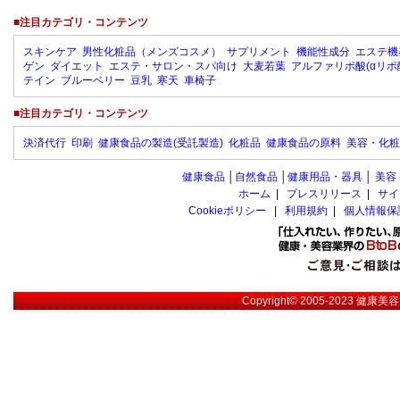
■注目カテゴリ・コンテンツ
スキンケア
男性化粧品（メンズコスメ）
サプリメント
機能性成分
エステ機
ゲン
ダイエット
エステ・サロン・スパ向け
大麦若葉
アルファリポ酸(αリポ
テイン
ブルーベリー
豆乳
寒天
車椅子
■注目カテゴリ・コンテンツ
決済代行
印刷
健康食品の製造(受託製造)
化粧品
健康食品の原料
美容・化粧
健康食品
│
自然食品
│
健康用品・器具
│
美容
ホーム
|
プレスリリース
|
サイ
Cookieポリシー
|
利用規約
|
個人情報保
Copyright© 2005-2023
健康美容