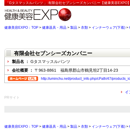
「Gタスマッスルパンツ 」:有限会社セブンシーズカンパニー【健康美容EXPO
健康美容EXPO：TOP
>
健康器具・用品
>
製品
>
衣類
>
インナーウェア(下着)
>
有限会社セブンシーズカンパニー
製品名 ：
Gタスマッスルパンツ
会社概要 ：
〒963-8861 福島県郡山市鶴見坦2丁目14-23
http://uminchu.net/product_info.php/cPath/47/products_i
イ
PRサイト
健康美容EXPO：TOP
>
健康器具・用品
>
製品
>
衣類
>
インナーウェア(下着)
>