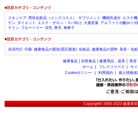
■注目カテゴリ・コンテンツ
スキンケア
男性化粧品（メンズコスメ）
サプリメント
機能性成分
エステ機
ゲン
ダイエット
エステ・サロン・スパ向け
大麦若葉
アルファリポ酸(αリポ
テイン
ブルーベリー
豆乳
寒天
車椅子
■注目カテゴリ・コンテンツ
決済代行
印刷
健康食品の製造(受託製造)
化粧品
健康食品の原料
美容・化粧
健康食品
│
自然食品
│
健康用品・器具
│
美容
ホーム
|
プレスリリース
|
サイ
Cookieポリシー
|
利用規約
|
個人情報保
Copyright© 2005-2023
健康美容