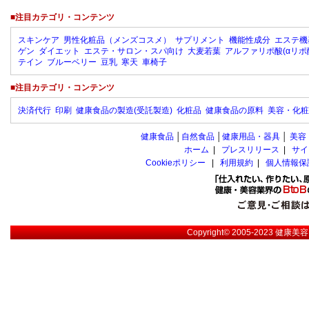
■注目カテゴリ・コンテンツ
スキンケア
男性化粧品（メンズコスメ）
サプリメント
機能性成分
エステ機
ゲン
ダイエット
エステ・サロン・スパ向け
大麦若葉
アルファリポ酸(αリポ
テイン
ブルーベリー
豆乳
寒天
車椅子
■注目カテゴリ・コンテンツ
決済代行
印刷
健康食品の製造(受託製造)
化粧品
健康食品の原料
美容・化粧
健康食品
│
自然食品
│
健康用品・器具
│
美容
ホーム
|
プレスリリース
|
サイ
Cookieポリシー
|
利用規約
|
個人情報保
Copyright© 2005-2023
健康美容