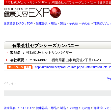
「可動式UVカットサンバイザー 」:有限会社セブンシーズカンパニー【健康美容
健康美容EXPO：TOP
>
健康器具・用品
>
製品
>
その他
>
その他
>
可動式UVカ
有限会社セブンシーズカンパニー
製品名 ：
可動式UVカットサンバイザー
会社概要 ：
〒963-8861 福島県郡山市鶴見坦2丁目14-23
http://uminchu.net/product_info.php/cPath/38/products_i
そ
PRサイト
健康美容EXPO：TOP
>
健康器具・用品
>
製品
>
その他
>
その他
>
可動式UVカ