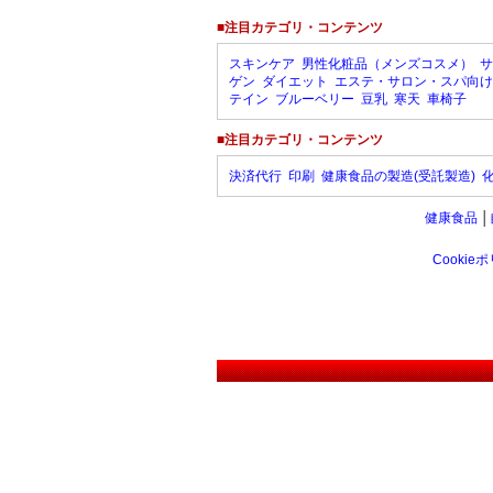
■注目カテゴリ・コンテンツ
スキンケア
男性化粧品（メンズコスメ）
サ
ゲン
ダイエット
エステ・サロン・スパ向け
テイン
ブルーベリー
豆乳
寒天
車椅子
■注目カテゴリ・コンテンツ
決済代行
印刷
健康食品の製造(受託製造)
健康食品
│
Cookie