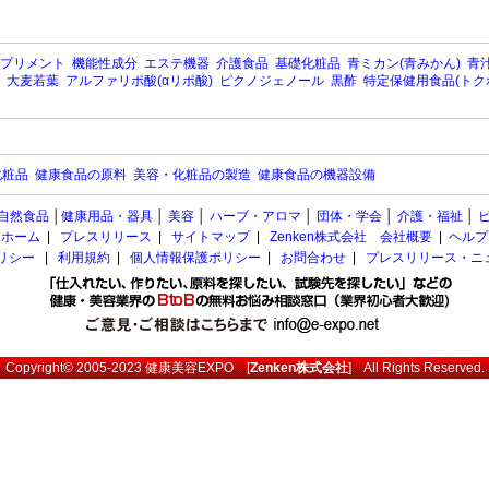
プリメント
機能性成分
エステ機器
介護食品
基礎化粧品
青ミカン(青みかん)
青汁
大麦若葉
アルファリポ酸(αリポ酸)
ピクノジェノール
黒酢
特定保健用食品(トク
化粧品
健康食品の原料
美容・化粧品の製造
健康食品の機器設備
自然食品
│
健康用品・器具
│
美容
│
ハーブ・アロマ
│
団体・学会
│
介護・福祉
│
ホーム
|
プレスリリース
|
サイトマップ
|
Zenken株式会社 会社概要
|
ヘルプ
ポリシー
|
利用規約
|
個人情報保護ポリシー
|
お問合わせ
|
プレスリリース・ニ
Copyright© 2005-2023
健康美容EXPO
[
Zenken株式会社
] All Rights Reserved.