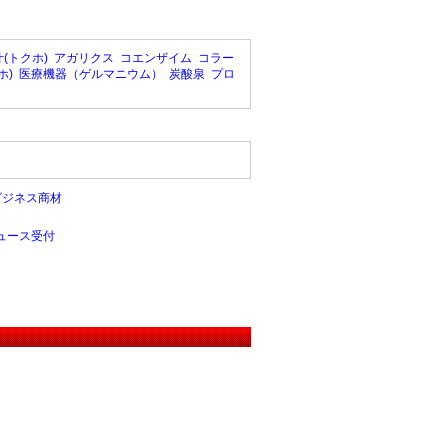
(トクホ)
アガリクス
コエンザイム
コラー
ホ)
医療機器（ゲルマニウム）
炭酸泉
プロ
ビジネス商材
ュース受付