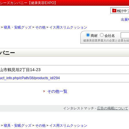
シーズカンパニー【健康美容EXPO】
検討中
出展
>
寝具・安眠グッズ
>
その他
>
イス用スリムクッション
商材
会社名
健康美容業界最大の企業と企業を結
パニー
郡山市鶴見坦2丁目14-23
duct_info.php/cPath/38/products_id/294
その他一覧
インタレストマッチ -
広告の掲載について
>
寝具・安眠グッズ
>
その他
>
イス用スリムクッション