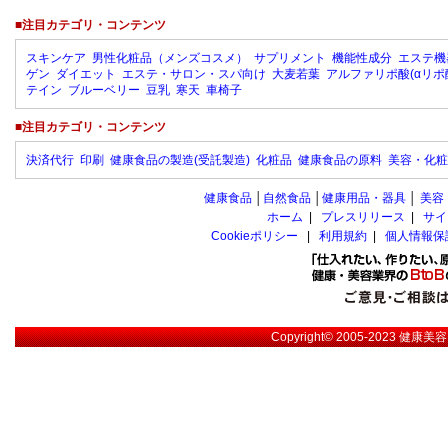
■注目カテゴリ・コンテンツ
スキンケア
男性化粧品（メンズコスメ）
サプリメント
機能性成分
エステ機
ゲン
ダイエット
エステ・サロン・スパ向け
大麦若葉
アルファリポ酸(αリポ
テイン
ブルーベリー
豆乳
寒天
車椅子
■注目カテゴリ・コンテンツ
決済代行
印刷
健康食品の製造(受託製造)
化粧品
健康食品の原料
美容・化粧
健康食品
│
自然食品
│
健康用品・器具
│
美容
ホーム
|
プレスリリース
|
サイ
Cookieポリシー
|
利用規約
|
個人情報保
Copyright© 2005-2023
健康美容