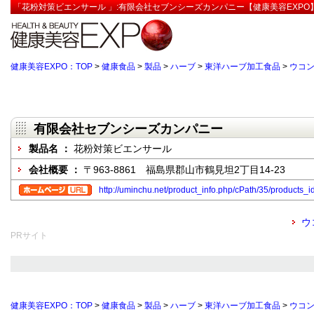
「花粉対策ビエンサール 」:有限会社セブンシーズカンパニー【健康美容EXPO
健康美容EXPO：TOP
>
健康食品
>
製品
>
ハーブ
>
東洋ハーブ加工食品
>
ウコ
有限会社セブンシーズカンパニー
製品名 ：
花粉対策ビエンサール
会社概要 ：
〒963-8861 福島県郡山市鶴見坦2丁目14-23
http://uminchu.net/product_info.php/cPath/35/products_i
ウ
PRサイト
健康美容EXPO：TOP
>
健康食品
>
製品
>
ハーブ
>
東洋ハーブ加工食品
>
ウコ