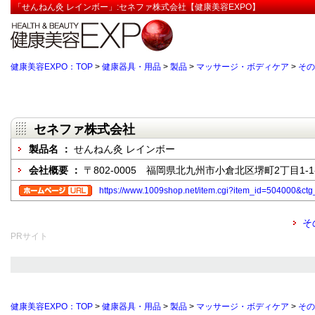
「せんねん灸 レインボー」:セネファ株式会社【健康美容EXPO】
健康美容EXPO：TOP
>
健康器具・用品
>
製品
>
マッサージ・ボディケア
>
その
セネファ株式会社
製品名 ：
せんねん灸 レインボー
会社概要 ：
〒802-0005 福岡県北九州市小倉北区堺町2丁目1-1-
https://www.1009shop.net/item.cgi?item_id=504000
そ
PRサイト
健康美容EXPO：TOP
>
健康器具・用品
>
製品
>
マッサージ・ボディケア
>
その