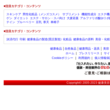
■注目カテゴリ・コンテンツ
スキンケア
男性化粧品（メンズコスメ）
サプリメント
機能性成分
エステ機
ゲン
ダイエット
エステ・サロン・スパ向け
大麦若葉
アルファリポ酸(αリポ
テイン
ブルーベリー
豆乳
寒天
車椅子
■注目カテゴリ・コンテンツ
決済代行
印刷
健康食品の製造(受託製造)
化粧品
健康食品の原料
美容・化粧
健康食品
│
自然食品
│
健康用品・器具
│
美容
ホーム
|
プレスリリース
|
サイ
Cookieポリシー
|
利用規約
|
個人情報保
Copyright© 2005-2023
健康美容