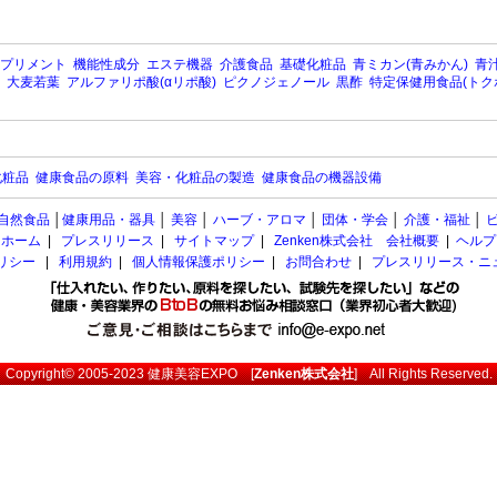
プリメント
機能性成分
エステ機器
介護食品
基礎化粧品
青ミカン(青みかん)
青汁
大麦若葉
アルファリポ酸(αリポ酸)
ピクノジェノール
黒酢
特定保健用食品(トク
化粧品
健康食品の原料
美容・化粧品の製造
健康食品の機器設備
自然食品
│
健康用品・器具
│
美容
│
ハーブ・アロマ
│
団体・学会
│
介護・福祉
│
ホーム
|
プレスリリース
|
サイトマップ
|
Zenken株式会社 会社概要
|
ヘルプ
ポリシー
|
利用規約
|
個人情報保護ポリシー
|
お問合わせ
|
プレスリリース・ニ
Copyright© 2005-2023
健康美容EXPO
[
Zenken株式会社
] All Rights Reserved.