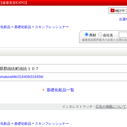
健康美容EXPO】
検討中
出展
>
化粧品
>
基礎化粧品
>
スキンフレッシュナー
商材
会社名
健康美容業界最大の企業と企業を結
県庵原郡由比町由比１０７
jp/naturallife/316409/316456/
基礎化粧品一覧
インタレストマッチ -
広告の掲載について
>
化粧品
>
基礎化粧品
>
スキンフレッシュナー