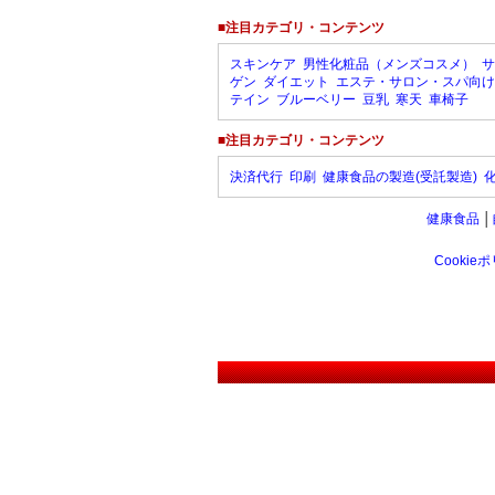
■注目カテゴリ・コンテンツ
スキンケア
男性化粧品（メンズコスメ）
サ
ゲン
ダイエット
エステ・サロン・スパ向け
テイン
ブルーベリー
豆乳
寒天
車椅子
■注目カテゴリ・コンテンツ
決済代行
印刷
健康食品の製造(受託製造)
健康食品
│
Cookie