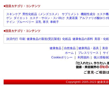
■注目カテゴリ・コンテンツ
スキンケア
男性化粧品（メンズコスメ）
サプリメント
機能性成分
エステ機
ゲン
ダイエット
エステ・サロン・スパ向け
大麦若葉
アルファリポ酸(αリポ
テイン
ブルーベリー
豆乳
寒天
車椅子
■注目カテゴリ・コンテンツ
決済代行
印刷
健康食品の製造(受託製造)
化粧品
健康食品の原料
美容・化粧
健康食品
│
自然食品
│
健康用品・器具
│
美容
ホーム
|
プレスリリース
|
サイ
Cookieポリシー
|
利用規約
|
個人情報保
Copyright© 2005-2023
健康美容