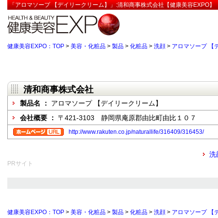
「アロマソープ 【デイリークリーム】」:清和商事株式会社【健康美容EXPO】
健康美容EXPO：TOP
>
美容・化粧品
>
製品
>
化粧品
>
洗顔
>
アロマソープ 【
清和商事株式会社
製品名 ：
アロマソープ 【デイリークリーム】
会社概要 ：
〒421-3103 静岡県庵原郡由比町由比１０７
http://www.rakuten.co.jp/naturallife/316409/316453/
洗
PRサイト
健康美容EXPO：TOP
>
美容・化粧品
>
製品
>
化粧品
>
洗顔
>
アロマソープ 【