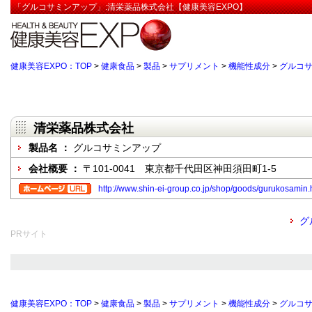
「グルコサミンアップ」:清栄薬品株式会社【健康美容EXPO】
健康美容EXPO：TOP
>
健康食品
>
製品
>
サプリメント
>
機能性成分
>
グルコ
清栄薬品株式会社
製品名 ：
グルコサミンアップ
会社概要 ：
〒101-0041 東京都千代田区神田須田町1-5
http://www.shin-ei-group.co.jp/shop/goods/gurukosamin.
グ
PRサイト
健康美容EXPO：TOP
>
健康食品
>
製品
>
サプリメント
>
機能性成分
>
グルコ