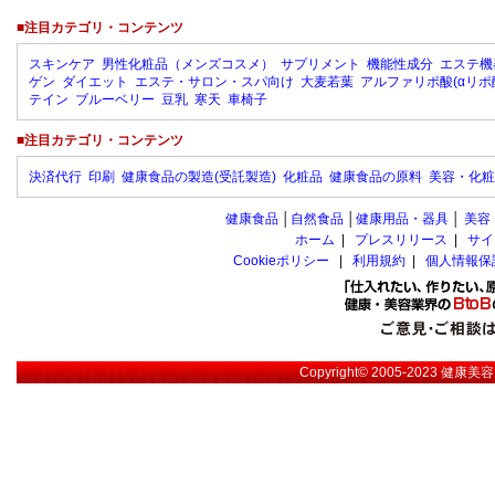
■注目カテゴリ・コンテンツ
スキンケア
男性化粧品（メンズコスメ）
サプリメント
機能性成分
エステ機
ゲン
ダイエット
エステ・サロン・スパ向け
大麦若葉
アルファリポ酸(αリポ
テイン
ブルーベリー
豆乳
寒天
車椅子
■注目カテゴリ・コンテンツ
決済代行
印刷
健康食品の製造(受託製造)
化粧品
健康食品の原料
美容・化粧
健康食品
│
自然食品
│
健康用品・器具
│
美容
ホーム
|
プレスリリース
|
サイ
Cookieポリシー
|
利用規約
|
個人情報保
Copyright© 2005-2023
健康美容