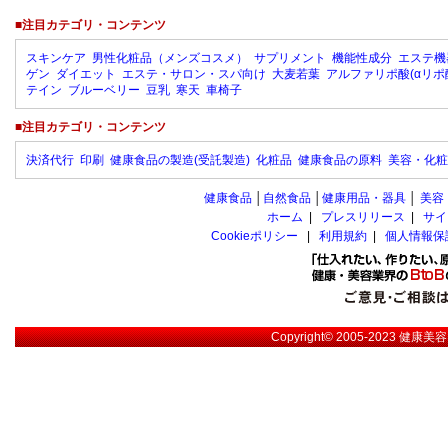
■注目カテゴリ・コンテンツ
スキンケア
男性化粧品（メンズコスメ）
サプリメント
機能性成分
エステ機
ゲン
ダイエット
エステ・サロン・スパ向け
大麦若葉
アルファリポ酸(αリポ
テイン
ブルーベリー
豆乳
寒天
車椅子
■注目カテゴリ・コンテンツ
決済代行
印刷
健康食品の製造(受託製造)
化粧品
健康食品の原料
美容・化粧
健康食品
│
自然食品
│
健康用品・器具
│
美容
ホーム
|
プレスリリース
|
サイ
Cookieポリシー
|
利用規約
|
個人情報保
Copyright© 2005-2023
健康美容