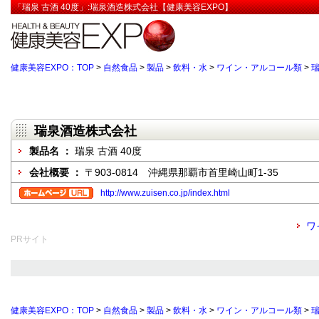
「瑞泉 古酒 40度」:瑞泉酒造株式会社【健康美容EXPO】
健康美容EXPO：TOP
>
自然食品
>
製品
>
飲料・水
>
ワイン・アルコール類
>
瑞
瑞泉酒造株式会社
製品名 ：
瑞泉 古酒 40度
会社概要 ：
〒903-0814 沖縄県那覇市首里崎山町1-35
http://www.zuisen.co.jp/index.html
ワ
PRサイト
健康美容EXPO：TOP
>
自然食品
>
製品
>
飲料・水
>
ワイン・アルコール類
>
瑞