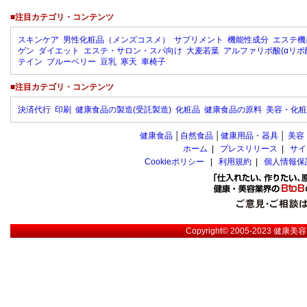
■注目カテゴリ・コンテンツ
スキンケア
男性化粧品（メンズコスメ）
サプリメント
機能性成分
エステ機
ゲン
ダイエット
エステ・サロン・スパ向け
大麦若葉
アルファリポ酸(αリポ
テイン
ブルーベリー
豆乳
寒天
車椅子
■注目カテゴリ・コンテンツ
決済代行
印刷
健康食品の製造(受託製造)
化粧品
健康食品の原料
美容・化粧
健康食品
│
自然食品
│
健康用品・器具
│
美容
ホーム
|
プレスリリース
|
サイ
Cookieポリシー
|
利用規約
|
個人情報保
Copyright© 2005-2023
健康美容