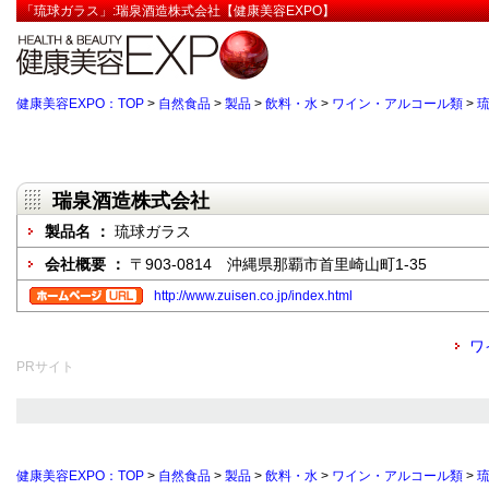
「琉球ガラス」:瑞泉酒造株式会社【健康美容EXPO】
健康美容EXPO：TOP
>
自然食品
>
製品
>
飲料・水
>
ワイン・アルコール類
>
瑞泉酒造株式会社
製品名 ：
琉球ガラス
会社概要 ：
〒903-0814 沖縄県那覇市首里崎山町1-35
http://www.zuisen.co.jp/index.html
ワ
PRサイト
健康美容EXPO：TOP
>
自然食品
>
製品
>
飲料・水
>
ワイン・アルコール類
>