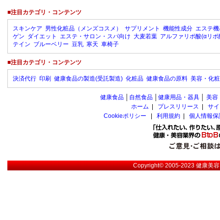
■注目カテゴリ・コンテンツ
スキンケア
男性化粧品（メンズコスメ）
サプリメント
機能性成分
エステ機
ゲン
ダイエット
エステ・サロン・スパ向け
大麦若葉
アルファリポ酸(αリポ
テイン
ブルーベリー
豆乳
寒天
車椅子
■注目カテゴリ・コンテンツ
決済代行
印刷
健康食品の製造(受託製造)
化粧品
健康食品の原料
美容・化粧
健康食品
│
自然食品
│
健康用品・器具
│
美容
ホーム
|
プレスリリース
|
サイ
Cookieポリシー
|
利用規約
|
個人情報保
Copyright© 2005-2023
健康美容