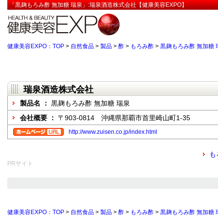
「黒麹もろみ酢 無加糖 瑞泉」:瑞泉酒造株式会社【健康美容EXPO】
健康美容EXPO：TOP
>
自然食品
>
製品
>
酢
>
もろみ酢
>
黒麹もろみ酢 無加糖 
瑞泉酒造株式会社
製品名 ：
黒麹もろみ酢 無加糖 瑞泉
会社概要 ：
〒903-0814 沖縄県那覇市首里崎山町1-35
http://www.zuisen.co.jp/index.html
も
PRサイト
健康美容EXPO：TOP
>
自然食品
>
製品
>
酢
>
もろみ酢
>
黒麹もろみ酢 無加糖 