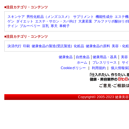
■注目カテゴリ・コンテンツ
スキンケア
男性化粧品（メンズコスメ）
サプリメント
機能性成分
エステ機
ゲン
ダイエット
エステ・サロン・スパ向け
大麦若葉
アルファリポ酸(αリポ
テイン
ブルーベリー
豆乳
寒天
車椅子
■注目カテゴリ・コンテンツ
決済代行
印刷
健康食品の製造(受託製造)
化粧品
健康食品の原料
美容・化粧
健康食品
│
自然食品
│
健康用品・器具
│
美容
ホーム
|
プレスリリース
|
サイ
Cookieポリシー
|
利用規約
|
個人情報保
Copyright© 2005-2023
健康美容