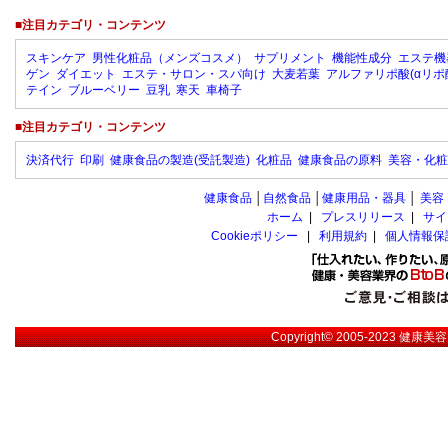
■注目カテゴリ・コンテンツ
スキンケア
男性化粧品（メンズコスメ）
サプリメント
機能性成分
エステ機
ゲン
ダイエット
エステ・サロン・スパ向け
大麦若葉
アルファリポ酸(αリポ
テイン
ブルーベリー
豆乳
寒天
車椅子
■注目カテゴリ・コンテンツ
決済代行
印刷
健康食品の製造(受託製造)
化粧品
健康食品の原料
美容・化粧
健康食品
│
自然食品
│
健康用品・器具
│
美容
ホーム
|
プレスリリース
|
サイ
Cookieポリシー
|
利用規約
|
個人情報保
Copyright© 2005-2023
健康美容