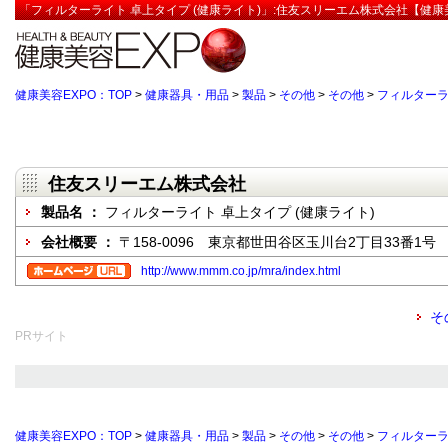
「フィルターライト 卓上タイプ (健康ライト)」:住友スリーエム株式会社【健康
健康美容EXPO：TOP
>
健康器具・用品
>
製品
>
その他
>
その他
>
フィルターラ
住友スリーエム株式会社
製品名 ：
フィルターライト 卓上タイプ (健康ライト)
会社概要 ：
〒158-0096 東京都世田谷区玉川台2丁目33番1号
http://www.mmm.co.jp/mra/index.html
そ
PRサイト
健康美容EXPO：TOP
>
健康器具・用品
>
製品
>
その他
>
その他
>
フィルターラ