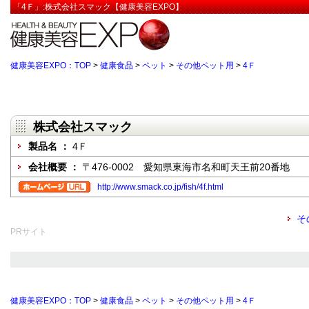
「4Ｆ」:株式会社スマック【健康美容EXPO】
健康美容EXPO：TOP
>
健康食品
>
ペット
>
その他ペット用
>
4Ｆ
株式会社スマック
製品名 ：
4Ｆ
会社概要 ：
〒476-0002 愛知県東海市名和町天王前20番地
http://www.smack.co.jp/fish/4f.html
そ
PRサイト
健康美容EXPO：TOP
>
健康食品
>
ペット
>
その他ペット用
>
4Ｆ