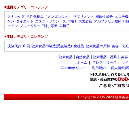
■注目カテゴリ・コンテンツ
スキンケア
男性化粧品（メンズコスメ）
サプリメント
機能性成分
エステ機
ゲン
ダイエット
エステ・サロン・スパ向け
大麦若葉
アルファリポ酸(αリポ
テイン
ブルーベリー
豆乳
寒天
車椅子
■注目カテゴリ・コンテンツ
決済代行
印刷
健康食品の製造(受託製造)
化粧品
健康食品の原料
美容・化粧
健康食品
│
自然食品
│
健康用品・器具
│
美容
ホーム
|
プレスリリース
|
サイ
Cookieポリシー
|
利用規約
|
個人情報保
Copyright© 2005-2023
健康美容