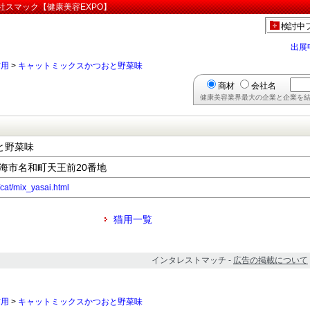
社スマック【健康美容EXPO】
検討中
出展
猫用
>
キャットミックスかつおと野菜味
商材
会社名
健康美容業界最大の企業と企業を結
と野菜味
県東海市名和町天王前20番地
/cat/mix_yasai.html
猫用一覧
インタレストマッチ -
広告の掲載について
猫用
>
キャットミックスかつおと野菜味