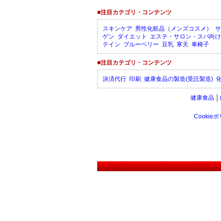
■注目カテゴリ・コンテンツ
スキンケア
男性化粧品（メンズコスメ）
サ
ゲン
ダイエット
エステ・サロン・スパ向け
テイン
ブルーベリー
豆乳
寒天
車椅子
■注目カテゴリ・コンテンツ
決済代行
印刷
健康食品の製造(受託製造)
健康食品
│
Cookie