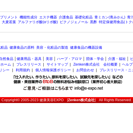
プリメント
機能性成分
エステ機器
介護食品
基礎化粧品
青ミカン(青みかん)
青汁
大麦若葉
アルファリポ酸(αリポ酸)
ピクノジェノール
黒酢
特定保健用食品(トク
化粧品
健康食品の原料
美容・化粧品の製造
健康食品の機器設備
自然食品
│
健康用品・器具
│
美容
│
ハーブ・アロマ
│
団体・学会
│
介護・福祉
│
ホーム
|
プレスリリース
|
サイトマップ
|
Zenken株式会社 会社概要
|
ヘルプ
ポリシー
|
利用規約
|
個人情報保護ポリシー
|
お問合わせ
|
プレスリリース・ニ
Copyright© 2005-2023
健康美容EXPO
[
Zenken株式会社
] All Rights Reserved.