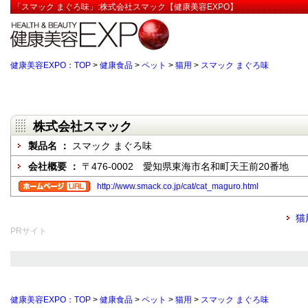
「スマック まぐろ味」:株式会社スマック【健康美容EXPO】
健康美容EXPO：TOP
>
健康食品
>
ペット
>
猫用
>
スマック まぐろ味
株式会社スマック
製品名 ：
スマック まぐろ味
会社概要 ：
〒476-0002 愛知県東海市名和町天王前20番地
http://www.smack.co.jp/cat/cat_maguro.html
猫
PRサイト
健康美容EXPO：TOP
>
健康食品
>
ペット
>
猫用
>
スマック まぐろ味