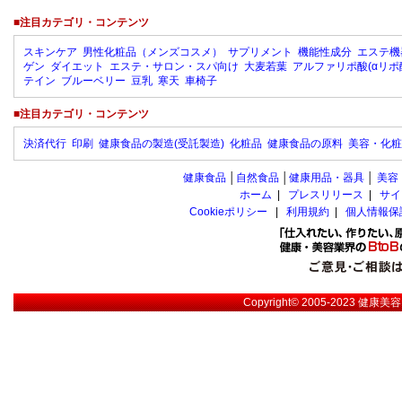
■注目カテゴリ・コンテンツ
スキンケア
男性化粧品（メンズコスメ）
サプリメント
機能性成分
エステ機
ゲン
ダイエット
エステ・サロン・スパ向け
大麦若葉
アルファリポ酸(αリポ
テイン
ブルーベリー
豆乳
寒天
車椅子
■注目カテゴリ・コンテンツ
決済代行
印刷
健康食品の製造(受託製造)
化粧品
健康食品の原料
美容・化粧
健康食品
│
自然食品
│
健康用品・器具
│
美容
ホーム
|
プレスリリース
|
サイ
Cookieポリシー
|
利用規約
|
個人情報保
Copyright© 2005-2023
健康美容