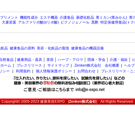
プリメント
機能性成分
エステ機器
介護食品
基礎化粧品
青ミカン(青みかん)
青汁
大麦若葉
アルファリポ酸(αリポ酸)
ピクノジェノール
黒酢
特定保健用食品(トク
化粧品
健康食品の原料
美容・化粧品の製造
健康食品の機器設備
自然食品
│
健康用品・器具
│
美容
│
ハーブ・アロマ
│
団体・学会
│
介護・福祉
│
ホーム
|
プレスリリース
|
サイトマップ
|
Zenken株式会社 会社概要
|
ヘルプ
ポリシー
|
利用規約
|
個人情報保護ポリシー
|
お問合わせ
|
プレスリリース・ニ
Copyright© 2005-2023
健康美容EXPO
[
Zenken株式会社
] All Rights Reserved.