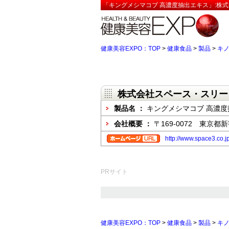
「キングメシマコブ 高濃度抽出エキス」:株式
健康美容EXPO：TOP
>
健康食品
>
製品
>
キ
株式会社スペース・スリー
製品名 ：
キングメシマコブ 高濃度
会社概要 ：
〒169-0072 東京
http://www.space3.co.jp
PRサイト
健康美容EXPO：TOP
>
健康食品
>
製品
>
キ