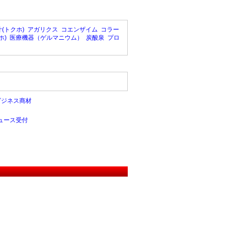
(トクホ)
アガリクス
コエンザイム
コラー
ホ)
医療機器（ゲルマニウム）
炭酸泉
プロ
ビジネス商材
ュース受付