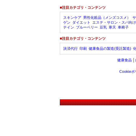
■注目カテゴリ・コンテンツ
スキンケア
男性化粧品（メンズコスメ）
サ
ゲン
ダイエット
エステ・サロン・スパ向け
テイン
ブルーベリー
豆乳
寒天
車椅子
■注目カテゴリ・コンテンツ
決済代行
印刷
健康食品の製造(受託製造)
健康食品
│
Cookie