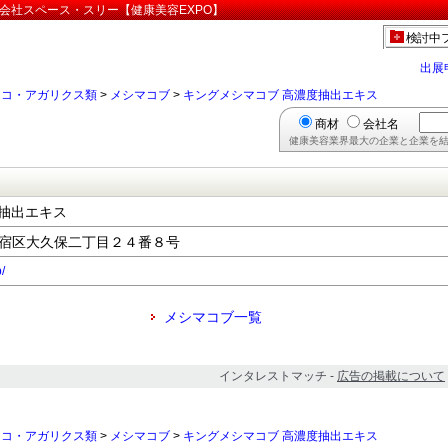
会社スペース・スリー【健康美容EXPO】
検討中
出展
ノコ・アガリクス類
>
メシマコブ
>
キングメシマコブ 高濃度抽出エキス
商材
会社名
健康美容業界最大の企業と企業を結
抽出エキス
都新宿区大久保二丁目２４番８号
/
メシマコブ一覧
インタレストマッチ -
広告の掲載について
ノコ・アガリクス類
>
メシマコブ
>
キングメシマコブ 高濃度抽出エキス