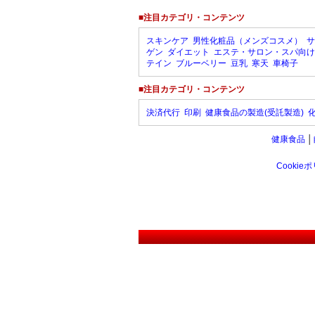
■注目カテゴリ・コンテンツ
スキンケア
男性化粧品（メンズコスメ）
サ
ゲン
ダイエット
エステ・サロン・スパ向け
テイン
ブルーベリー
豆乳
寒天
車椅子
■注目カテゴリ・コンテンツ
決済代行
印刷
健康食品の製造(受託製造)
健康食品
│
Cookie