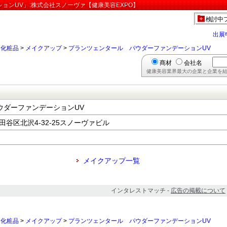
ョンUV」:株式会社スノーヴァ【健康美容EXPO】
検討中
出展
>
化粧品
>
メイクアップ
>
プランツェンタール パウダーファンデーションUV
商材
会社名
健康美容業界最大の企業と企業を結
ウダーファンデーションUV
世田谷区北沢4-32-25スノーヴァビル
メイクアップ一覧
インタレストマッチ -
広告の掲載について
>
化粧品
>
メイクアップ
>
プランツェンタール パウダーファンデーションUV