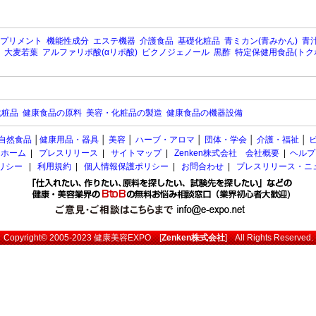
プリメント
機能性成分
エステ機器
介護食品
基礎化粧品
青ミカン(青みかん)
青汁
大麦若葉
アルファリポ酸(αリポ酸)
ピクノジェノール
黒酢
特定保健用食品(トク
化粧品
健康食品の原料
美容・化粧品の製造
健康食品の機器設備
自然食品
│
健康用品・器具
│
美容
│
ハーブ・アロマ
│
団体・学会
│
介護・福祉
│
ホーム
|
プレスリリース
|
サイトマップ
|
Zenken株式会社 会社概要
|
ヘルプ
ポリシー
|
利用規約
|
個人情報保護ポリシー
|
お問合わせ
|
プレスリリース・ニ
Copyright© 2005-2023
健康美容EXPO
[
Zenken株式会社
] All Rights Reserved.