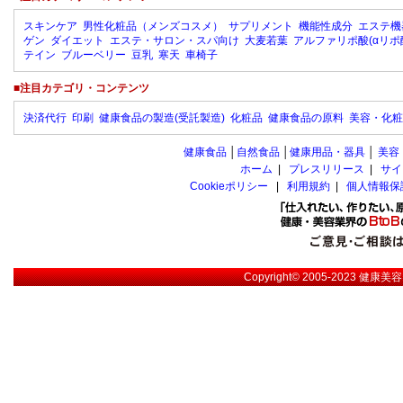
スキンケア
男性化粧品（メンズコスメ）
サプリメント
機能性成分
エステ機
ゲン
ダイエット
エステ・サロン・スパ向け
大麦若葉
アルファリポ酸(αリポ
テイン
ブルーベリー
豆乳
寒天
車椅子
■注目カテゴリ・コンテンツ
決済代行
印刷
健康食品の製造(受託製造)
化粧品
健康食品の原料
美容・化粧
健康食品
│
自然食品
│
健康用品・器具
│
美容
ホーム
|
プレスリリース
|
サイ
Cookieポリシー
|
利用規約
|
個人情報保
Copyright© 2005-2023
健康美容