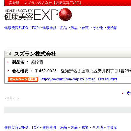
「美鈴晒」:スズラン株式会社【健康美容EXPO】
健康美容EXPO：TOP
>
健康器具・用品
>
製品
>
衣類
>
その他
>
美鈴晒
スズラン株式会社
製品名 ：
美鈴晒
会社概要 ：
〒462-0023 愛知県名古屋市北区安井四丁目1番29
http://www.suzuran-corp.co.jp/med_sarashi.html
そ
PRサイト
健康美容EXPO：TOP
>
健康器具・用品
>
製品
>
衣類
>
その他
>
美鈴晒