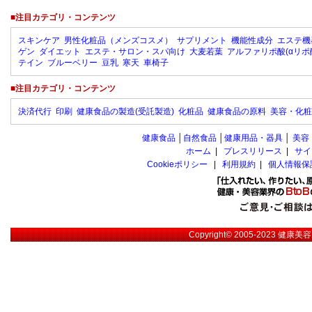
■注目カテゴリ・コンテンツ
スキンケア
男性化粧品（メンズコスメ）
サプリメント
機能性成分
エステ機
ゲン
ダイエット
エステ・サロン・スパ向け
大麦若葉
アルファリポ酸(αリポ
テイン
ブルーベリー
豆乳
寒天
車椅子
■注目カテゴリ・コンテンツ
決済代行
印刷
健康食品の製造(受託製造)
化粧品
健康食品の原料
美容・化粧
健康食品
│
自然食品
│
健康用品・器具
│
美容
ホーム
|
プレスリリース
|
サイ
Cookieポリシー
|
利用規約
|
個人情報保
Copyright© 2005-2023
健康美容