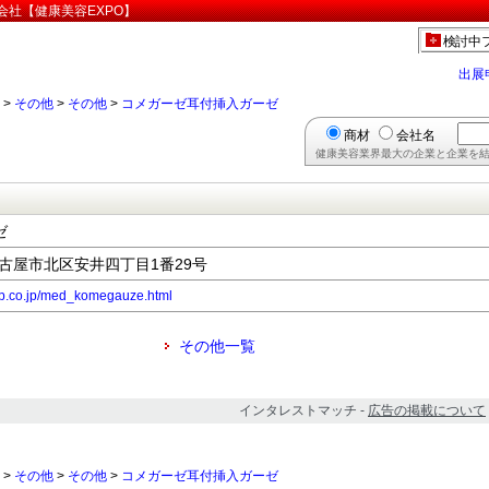
会社【健康美容EXPO】
検討中
出展
>
その他
>
その他
>
コメガーゼ耳付挿入ガーゼ
商材
会社名
健康美容業界最大の企業と企業を結
ゼ
県名古屋市北区安井四丁目1番29号
rp.co.jp/med_komegauze.html
その他一覧
インタレストマッチ -
広告の掲載について
>
その他
>
その他
>
コメガーゼ耳付挿入ガーゼ