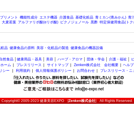
プリメント
機能性成分
エステ機器
介護食品
基礎化粧品
青ミカン(青みかん)
青汁
大麦若葉
アルファリポ酸(αリポ酸)
ピクノジェノール
黒酢
特定保健用食品(トク
化粧品
健康食品の原料
美容・化粧品の製造
健康食品の機器設備
自然食品
│
健康用品・器具
│
美容
│
ハーブ・アロマ
│
団体・学会
│
介護・福祉
│
ホーム
|
プレスリリース
|
サイトマップ
|
Zenken株式会社 会社概要
|
ヘルプ
ポリシー
|
利用規約
|
個人情報保護ポリシー
|
お問合わせ
|
プレスリリース・ニ
Copyright© 2005-2023
健康美容EXPO
[
Zenken株式会社
] All Rights Reserved.