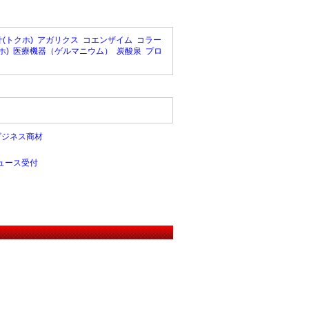
(トクホ)
アガリクス
コエンザイム
コラー
ホ)
医療機器（ゲルマニウム）
炭酸泉
プロ
ビジネス商材
ュース受付