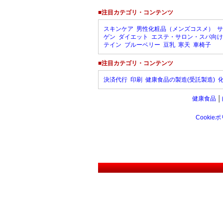
■注目カテゴリ・コンテンツ
スキンケア
男性化粧品（メンズコスメ）
サ
ゲン
ダイエット
エステ・サロン・スパ向け
テイン
ブルーベリー
豆乳
寒天
車椅子
■注目カテゴリ・コンテンツ
決済代行
印刷
健康食品の製造(受託製造)
健康食品
│
Cookie