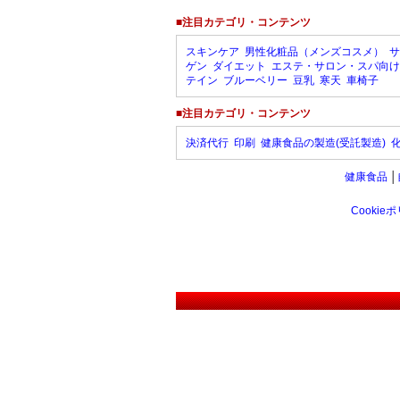
■注目カテゴリ・コンテンツ
スキンケア
男性化粧品（メンズコスメ）
サ
ゲン
ダイエット
エステ・サロン・スパ向け
テイン
ブルーベリー
豆乳
寒天
車椅子
■注目カテゴリ・コンテンツ
決済代行
印刷
健康食品の製造(受託製造)
健康食品
│
Cookie