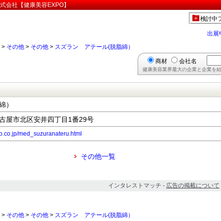
式会社【健康美容EXPO】
検討中
出展
>
その他
>
その他
>
スズラン アテール(脱脂綿）
商材
会社名
健康美容業界最大の企業と企業を結
綿）
県名古屋市北区安井四丁目1番29号
rp.co.jp/med_suzuranateru.html
その他一覧
インタレストマッチ -
広告の掲載について
>
その他
>
その他
>
スズラン アテール(脱脂綿）