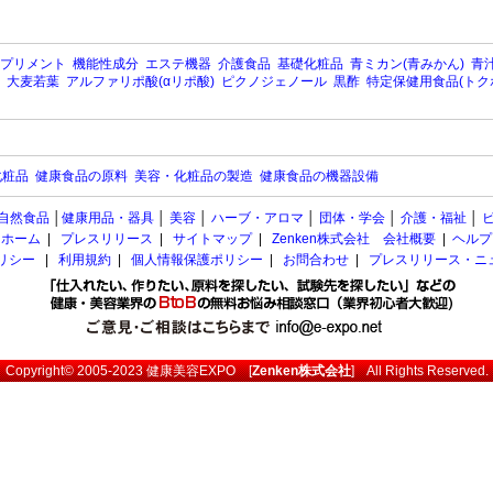
プリメント
機能性成分
エステ機器
介護食品
基礎化粧品
青ミカン(青みかん)
青汁
大麦若葉
アルファリポ酸(αリポ酸)
ピクノジェノール
黒酢
特定保健用食品(トク
化粧品
健康食品の原料
美容・化粧品の製造
健康食品の機器設備
自然食品
│
健康用品・器具
│
美容
│
ハーブ・アロマ
│
団体・学会
│
介護・福祉
│
ホーム
|
プレスリリース
|
サイトマップ
|
Zenken株式会社 会社概要
|
ヘルプ
ポリシー
|
利用規約
|
個人情報保護ポリシー
|
お問合わせ
|
プレスリリース・ニ
Copyright© 2005-2023
健康美容EXPO
[
Zenken株式会社
] All Rights Reserved.