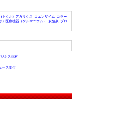
(トクホ)
アガリクス
コエンザイム
コラー
ホ)
医療機器（ゲルマニウム）
炭酸泉
プロ
ビジネス商材
ュース受付