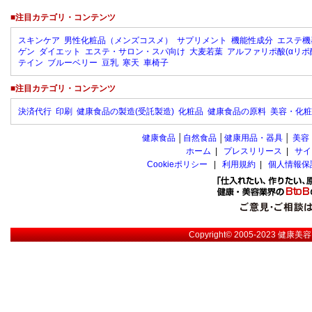
■注目カテゴリ・コンテンツ
スキンケア
男性化粧品（メンズコスメ）
サプリメント
機能性成分
エステ機
ゲン
ダイエット
エステ・サロン・スパ向け
大麦若葉
アルファリポ酸(αリポ
テイン
ブルーベリー
豆乳
寒天
車椅子
■注目カテゴリ・コンテンツ
決済代行
印刷
健康食品の製造(受託製造)
化粧品
健康食品の原料
美容・化粧
健康食品
│
自然食品
│
健康用品・器具
│
美容
ホーム
|
プレスリリース
|
サイ
Cookieポリシー
|
利用規約
|
個人情報保
Copyright© 2005-2023
健康美容