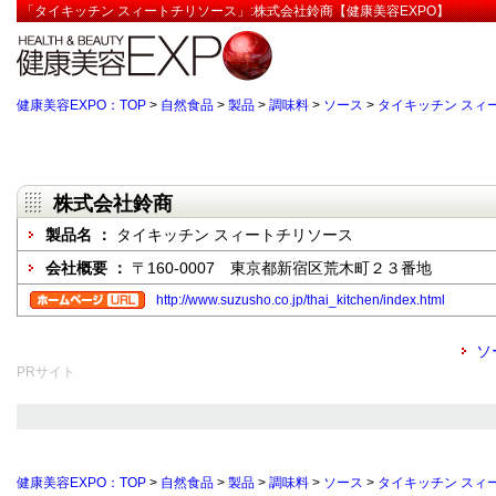
「タイキッチン スィートチリソース」:株式会社鈴商【健康美容EXPO】
健康美容EXPO：TOP
>
自然食品
>
製品
>
調味料
>
ソース
>
タイキッチン スィ
株式会社鈴商
製品名 ：
タイキッチン スィートチリソース
会社概要 ：
〒160-0007 東京都新宿区荒木町２３番地
http://www.suzusho.co.jp/thai_kitchen/index.html
ソ
PRサイト
健康美容EXPO：TOP
>
自然食品
>
製品
>
調味料
>
ソース
>
タイキッチン スィ