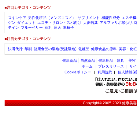
■注目カテゴリ・コンテンツ
スキンケア
男性化粧品（メンズコスメ）
サプリメント
機能性成分
エステ機
ゲン
ダイエット
エステ・サロン・スパ向け
大麦若葉
アルファリポ酸(αリポ
テイン
ブルーベリー
豆乳
寒天
車椅子
■注目カテゴリ・コンテンツ
決済代行
印刷
健康食品の製造(受託製造)
化粧品
健康食品の原料
美容・化粧
健康食品
│
自然食品
│
健康用品・器具
│
美容
ホーム
|
プレスリリース
|
サイ
Cookieポリシー
|
利用規約
|
個人情報保
Copyright© 2005-2023
健康美容