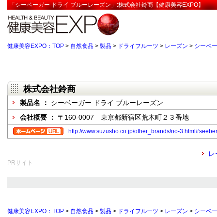
「シーベーガー ドライ ブルーレーズン」:株式会社鈴商【健康美容EXPO】
健康美容EXPO：TOP
>
自然食品
>
製品
>
ドライフルーツ
>
レーズン
>
シーベー
株式会社鈴商
製品名 ：
シーベーガー ドライ ブルーレーズン
会社概要 ：
〒160-0007 東京都新宿区荒木町２３番地
http://www.suzusho.co.jp/other_brands/no-3.html#seebe
レ
PRサイト
健康美容EXPO：TOP
>
自然食品
>
製品
>
ドライフルーツ
>
レーズン
>
シーベー