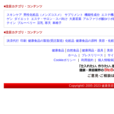
■注目カテゴリ・コンテンツ
スキンケア
男性化粧品（メンズコスメ）
サプリメント
機能性成分
エステ機
ゲン
ダイエット
エステ・サロン・スパ向け
大麦若葉
アルファリポ酸(αリポ
テイン
ブルーベリー
豆乳
寒天
車椅子
■注目カテゴリ・コンテンツ
決済代行
印刷
健康食品の製造(受託製造)
化粧品
健康食品の原料
美容・化粧
健康食品
│
自然食品
│
健康用品・器具
│
美容
ホーム
|
プレスリリース
|
サイ
Cookieポリシー
|
利用規約
|
個人情報保
Copyright© 2005-2023
健康美容