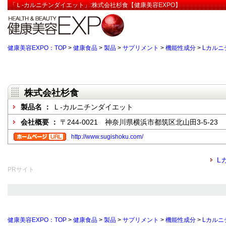
「Ｌ-カルニチンダイエット」:株式会社杉食【健康美容EXPO】
健康美容EXPO：TOP
>
健康食品
>
製品
>
サプリメント
>
機能性成分
>
Lカルニ
株式会社杉食
製品名 ：
Ｌ-カルニチンダイエット
会社概要 ：
〒244-0021 神奈川県横浜市都筑区北山田3-5-23
http://www.sugishoku.com/
L
PRサイト
健康美容EXPO：TOP
>
健康食品
>
製品
>
サプリメント
>
機能性成分
>
Lカルニ