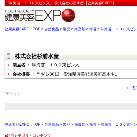
「味海苔 １００束ビン入」:株式会社杉浦水産【健康美容EXPO】
健康美容EXPO：TOP
>
自然食品
>
製品
>
海藻類
>
海苔
>
味海苔 １００束ビ
株式会社杉浦水産
製品名 ：
味海苔 １００束ビン入
会社概要 ：
〒441-3612 愛知県渥美郡渥美町高木4-1
海
PRサイト
健康美容EXPO：TOP
>
自然食品
>
製品
>
海藻類
>
海苔
>
味海苔 １００束ビ
■注目カテゴリ・コンテンツ