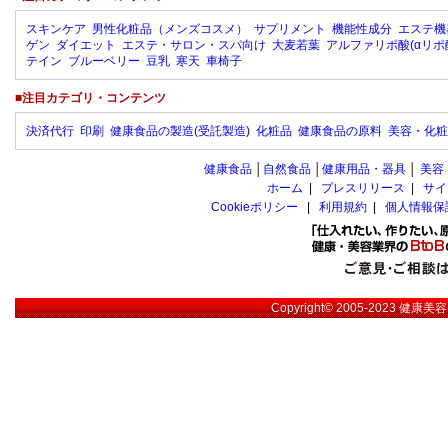
スキンケア
男性化粧品（メンズコスメ）
サプリメント
機能性成分
エステ機
ゲン
ダイエット
エステ・サロン・スパ向け
大麦若葉
アルファリポ酸(αリポ
テイン
ブルーベリー
豆乳
寒天
車椅子
■注目カテゴリ・コンテンツ
決済代行
印刷
健康食品の製造(受託製造)
化粧品
健康食品の原料
美容・化粧
健康食品
│
自然食品
│
健康用品・器具
│
美容
ホーム
|
プレスリリース
|
サイ
Cookieポリシー
|
利用規約
|
個人情報保
Copyright© 2005-2023
健康美容