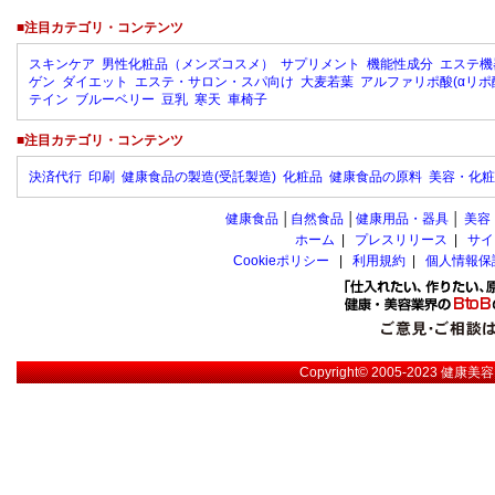
■注目カテゴリ・コンテンツ
スキンケア
男性化粧品（メンズコスメ）
サプリメント
機能性成分
エステ機
ゲン
ダイエット
エステ・サロン・スパ向け
大麦若葉
アルファリポ酸(αリポ
テイン
ブルーベリー
豆乳
寒天
車椅子
■注目カテゴリ・コンテンツ
決済代行
印刷
健康食品の製造(受託製造)
化粧品
健康食品の原料
美容・化粧
健康食品
│
自然食品
│
健康用品・器具
│
美容
ホーム
|
プレスリリース
|
サイ
Cookieポリシー
|
利用規約
|
個人情報保
Copyright© 2005-2023
健康美容