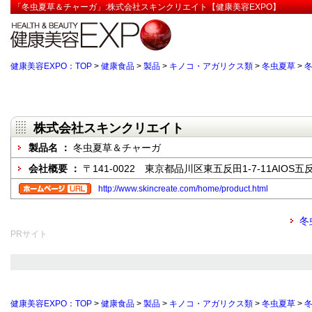
「冬虫夏草＆チャーガ」:株式会社スキンクリエイト【健康美容EXPO】
健康美容EXPO：TOP
>
健康食品
>
製品
>
キノコ・アガリクス類
>
冬虫夏草
>
株式会社スキンクリエイト
製品名 ：
冬虫夏草＆チャーガ
会社概要 ：
〒141-0022 東京都品川区東五反田1-7-11AIOS
http://www.skincreate.com/home/product.html
冬
PRサイト
健康美容EXPO：TOP
>
健康食品
>
製品
>
キノコ・アガリクス類
>
冬虫夏草
>