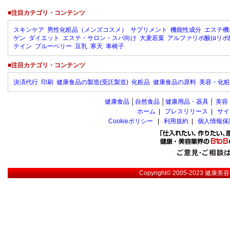
■注目カテゴリ・コンテンツ
スキンケア
男性化粧品（メンズコスメ）
サプリメント
機能性成分
エステ機
ゲン
ダイエット
エステ・サロン・スパ向け
大麦若葉
アルファリポ酸(αリポ
テイン
ブルーベリー
豆乳
寒天
車椅子
■注目カテゴリ・コンテンツ
決済代行
印刷
健康食品の製造(受託製造)
化粧品
健康食品の原料
美容・化粧
健康食品
│
自然食品
│
健康用品・器具
│
美容
ホーム
|
プレスリリース
|
サイ
Cookieポリシー
|
利用規約
|
個人情報保
Copyright© 2005-2023
健康美容