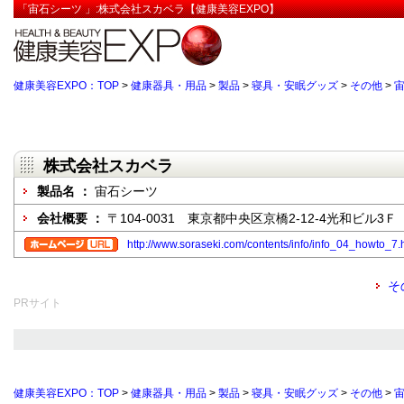
「宙石シーツ 」:株式会社スカベラ【健康美容EXPO】
健康美容EXPO：TOP
>
健康器具・用品
>
製品
>
寝具・安眠グッズ
>
その他
>
株式会社スカベラ
製品名 ：
宙石シーツ
会社概要 ：
〒104-0031 東京都中央区京橋2-12-4光和ビル3Ｆ
http://www.soraseki.com/contents/info/info_04_howto_7.
そ
PRサイト
健康美容EXPO：TOP
>
健康器具・用品
>
製品
>
寝具・安眠グッズ
>
その他
>