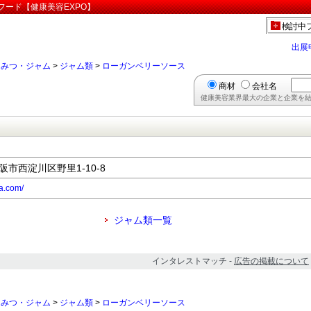
フード【健康美容EXPO】
検討中
出展
ちみつ・ジャム
>
ジャム類
>
ローガンベリーソース
商材
会社名
健康美容業界最大の企業と企業を結
大阪市西淀川区野里1-10-8
a.com/
ジャム類一覧
インタレストマッチ -
広告の掲載について
ちみつ・ジャム
>
ジャム類
>
ローガンベリーソース