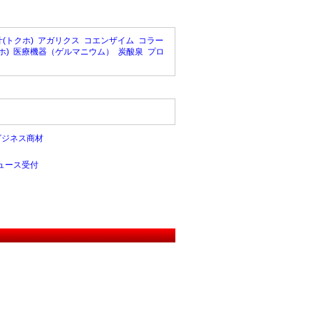
(トクホ)
アガリクス
コエンザイム
コラー
ホ)
医療機器（ゲルマニウム）
炭酸泉
プロ
ビジネス商材
ュース受付