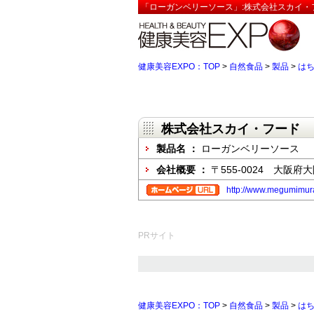
「ローガンベリーソース」:株式会社スカイ・
健康美容EXPO：TOP
>
自然食品
>
製品
>
は
株式会社スカイ・フード
製品名 ：
ローガンベリーソース
会社概要 ：
〒555-0024 大阪府
http://www.megumimur
PRサイト
健康美容EXPO：TOP
>
自然食品
>
製品
>
は