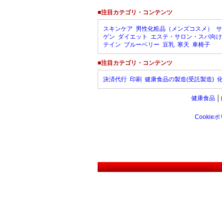
■注目カテゴリ・コンテンツ
スキンケア
男性化粧品（メンズコスメ）
サ
ゲン
ダイエット
エステ・サロン・スパ向け
テイン
ブルーベリー
豆乳
寒天
車椅子
■注目カテゴリ・コンテンツ
決済代行
印刷
健康食品の製造(受託製造)
健康食品
│
Cookie