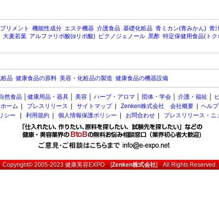
プリメント
機能性成分
エステ機器
介護食品
基礎化粧品
青ミカン(青みかん)
青汁
大麦若葉
アルファリポ酸(αリポ酸)
ピクノジェノール
黒酢
特定保健用食品(トク
化粧品
健康食品の原料
美容・化粧品の製造
健康食品の機器設備
自然食品
│
健康用品・器具
│
美容
│
ハーブ・アロマ
│
団体・学会
│
介護・福祉
│
ホーム
|
プレスリリース
|
サイトマップ
|
Zenken株式会社 会社概要
|
ヘルプ
ポリシー
|
利用規約
|
個人情報保護ポリシー
|
お問合わせ
|
プレスリリース・ニ
Copyright© 2005-2023
健康美容EXPO
[
Zenken株式会社
] All Rights Reserved.