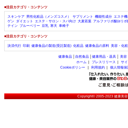
■注目カテゴリ・コンテンツ
スキンケア
男性化粧品（メンズコスメ）
サプリメント
機能性成分
エステ機
ゲン
ダイエット
エステ・サロン・スパ向け
大麦若葉
アルファリポ酸(αリポ
テイン
ブルーベリー
豆乳
寒天
車椅子
■注目カテゴリ・コンテンツ
決済代行
印刷
健康食品の製造(受託製造)
化粧品
健康食品の原料
美容・化粧
健康食品
│
自然食品
│
健康用品・器具
│
美容
ホーム
|
プレスリリース
|
サイ
Cookieポリシー
|
利用規約
|
個人情報保
Copyright© 2005-2023
健康美容