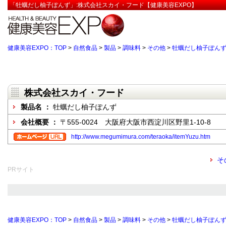
「牡蠣だし柚子ぽんず」:株式会社スカイ・フード【健康美容EXPO】
健康美容EXPO：TOP
>
自然食品
>
製品
>
調味料
>
その他
>
牡蠣だし柚子ぽん
株式会社スカイ・フード
製品名 ：
牡蠣だし柚子ぽんず
会社概要 ：
〒555-0024 大阪府大阪市西淀川区野里1-10-8
http://www.megumimura.com/teraoka/itemYuzu.htm
そ
PRサイト
健康美容EXPO：TOP
>
自然食品
>
製品
>
調味料
>
その他
>
牡蠣だし柚子ぽん