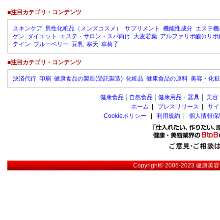
■注目カテゴリ・コンテンツ
スキンケア
男性化粧品（メンズコスメ）
サプリメント
機能性成分
エステ機
ゲン
ダイエット
エステ・サロン・スパ向け
大麦若葉
アルファリポ酸(αリポ
テイン
ブルーベリー
豆乳
寒天
車椅子
■注目カテゴリ・コンテンツ
決済代行
印刷
健康食品の製造(受託製造)
化粧品
健康食品の原料
美容・化粧
健康食品
│
自然食品
│
健康用品・器具
│
美容
ホーム
|
プレスリリース
|
サイ
Cookieポリシー
|
利用規約
|
個人情報保
Copyright© 2005-2023
健康美容