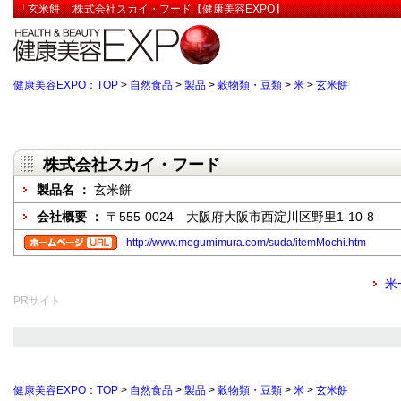
「玄米餅」:株式会社スカイ・フード【健康美容EXPO】
健康美容EXPO：TOP
>
自然食品
>
製品
>
穀物類・豆類
>
米
>
玄米餅
株式会社スカイ・フード
製品名 ：
玄米餅
会社概要 ：
〒555-0024 大阪府大阪市西淀川区野里1-10-8
http://www.megumimura.com/suda/itemMochi.htm
米
PRサイト
健康美容EXPO：TOP
>
自然食品
>
製品
>
穀物類・豆類
>
米
>
玄米餅