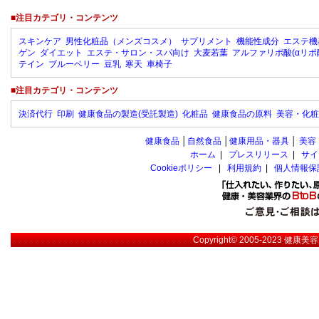
■注目カテゴリ・コンテンツ
スキンケア
男性化粧品（メンズコスメ）
サプリメント
機能性成分
エステ機
ゲン
ダイエット
エステ・サロン・スパ向け
大麦若葉
アルファリポ酸(αリポ
テイン
ブルーベリー
豆乳
寒天
車椅子
■注目カテゴリ・コンテンツ
決済代行
印刷
健康食品の製造(受託製造)
化粧品
健康食品の原料
美容・化粧
健康食品
│
自然食品
│
健康用品・器具
│
美容
ホーム
|
プレスリリース
|
サイ
Cookieポリシー
|
利用規約
|
個人情報保
Copyright© 2005-2023
健康美容