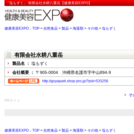
「塩もずく」:有限会社水耕八重岳【健康美容EXPO】
健康美容EXPO：TOP
>
自然食品
>
製品
>
海藻類
>
その他
>
塩もずく
有限会社水耕八重岳
製品名 ：
塩もずく
会社概要 ：
〒905-0004 沖縄県名護市字中山894-9
http://goyapark.shop-pro.jp/?pid=533256
そ
PRサイト
健康美容EXPO：TOP
>
自然食品
>
製品
>
海藻類
>
その他
>
塩もずく