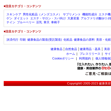
■注目カテゴリ・コンテンツ
スキンケア
男性化粧品（メンズコスメ）
サプリメント
機能性成分
エステ機
ゲン
ダイエット
エステ・サロン・スパ向け
大麦若葉
アルファリポ酸(αリポ
テイン
ブルーベリー
豆乳
寒天
車椅子
■注目カテゴリ・コンテンツ
決済代行
印刷
健康食品の製造(受託製造)
化粧品
健康食品の原料
美容・化粧
健康食品
│
自然食品
│
健康用品・器具
│
美容
ホーム
|
プレスリリース
|
サイ
Cookieポリシー
|
利用規約
|
個人情報保
Copyright© 2005-2023
健康美容