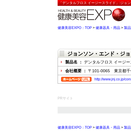
「デンタルフロス イージースライド」:ジョ
健康美容EXPO：TOP
>
健康器具・用品
>
製品
ジョンソン・エンド・ジョ
製品名 ：
デンタルフロス イージー
会社概要 ：
〒101-0065 東京
http://www.jnj.co.jp/co
PRサイト
健康美容EXPO：TOP
>
健康器具・用品
>
製品