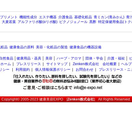
プリメント
機能性成分
エステ機器
介護食品
基礎化粧品
青ミカン(青みかん)
青汁
大麦若葉
アルファリポ酸(αリポ酸)
ピクノジェノール
黒酢
特定保健用食品(トク
化粧品
健康食品の原料
美容・化粧品の製造
健康食品の機器設備
自然食品
│
健康用品・器具
│
美容
│
ハーブ・アロマ
│
団体・学会
│
介護・福祉
│
ホーム
|
プレスリリース
|
サイトマップ
|
Zenken株式会社 会社概要
|
ヘルプ
ポリシー
|
利用規約
|
個人情報保護ポリシー
|
お問合わせ
|
プレスリリース・ニ
Copyright© 2005-2023
健康美容EXPO
[
Zenken株式会社
] All Rights Reserved.