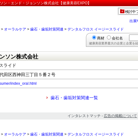
ンソン・エンド・ジョンソン株式会社【健康美容EXPO】
検討中
出展
>
オーラルケア
>
歯石・歯垢対策関連
>
デンタルフロス イージースライド
商材
会社名
健康美容業界最大の企業と企業を結
ンソン株式会社
スライド
都千代田区西神田三丁目５番２号
nsumer/index_oral.html
歯石・歯垢対策関連一覧
インタレストマッチ -
広告の掲載について
>
オーラルケア
>
歯石・歯垢対策関連
>
デンタルフロス イージースライド