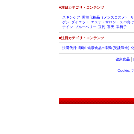
■注目カテゴリ・コンテンツ
スキンケア
男性化粧品（メンズコスメ）
サ
ゲン
ダイエット
エステ・サロン・スパ向け
テイン
ブルーベリー
豆乳
寒天
車椅子
■注目カテゴリ・コンテンツ
決済代行
印刷
健康食品の製造(受託製造)
健康食品
│
Cookie