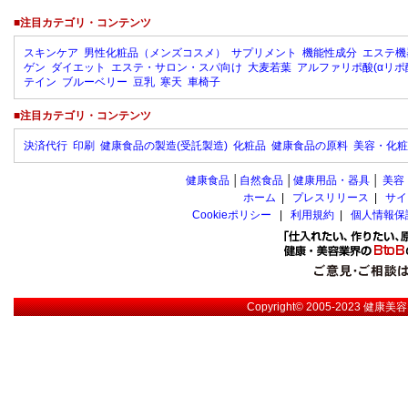
■注目カテゴリ・コンテンツ
スキンケア
男性化粧品（メンズコスメ）
サプリメント
機能性成分
エステ機
ゲン
ダイエット
エステ・サロン・スパ向け
大麦若葉
アルファリポ酸(αリポ
テイン
ブルーベリー
豆乳
寒天
車椅子
■注目カテゴリ・コンテンツ
決済代行
印刷
健康食品の製造(受託製造)
化粧品
健康食品の原料
美容・化粧
健康食品
│
自然食品
│
健康用品・器具
│
美容
ホーム
|
プレスリリース
|
サイ
Cookieポリシー
|
利用規約
|
個人情報保
Copyright© 2005-2023
健康美容