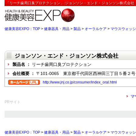
「リーチ歯周口臭プロテクション」:ジョンソン・エンド・ジョンソン株式会社【
健康美容EXPO：TOP
>
健康器具・用品
>
製品
>
オーラルケア
>
マウスウォッシ
ジョンソン・エンド・ジョンソン株式会社
製品名 ：
リーチ歯周口臭プロテクション
会社概要 ：
〒101-0065 東京都千代田区西神田三丁目５番２号
http://www.jnj.co.jp/consumer/index_oral.html
マ
PRサイト
健康美容EXPO：TOP
>
健康器具・用品
>
製品
>
オーラルケア
>
マウスウォッシ