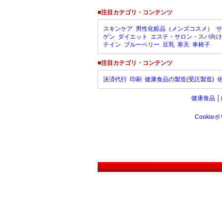
■注目カテゴリ・コンテンツ
スキンケア
男性化粧品（メンズコスメ）
サ
ゲン
ダイエット
エステ・サロン・スパ向け
テイン
ブルーベリー
豆乳
寒天
車椅子
■注目カテゴリ・コンテンツ
決済代行
印刷
健康食品の製造(受託製造)
健康食品
│
Cookie