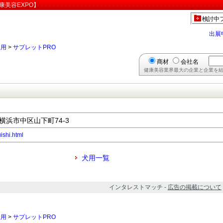
康美容EXPO】
検討中
出展
犬用
>
サプレットPRO
商材
会社名
健康美容業界最大の企業と企業を結
県横浜市中区山下町74-3
uishi.html
犬用一覧
インタレストマッチ -
広告の掲載について
犬用
>
サプレットPRO