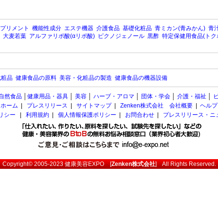
プリメント
機能性成分
エステ機器
介護食品
基礎化粧品
青ミカン(青みかん)
青汁
大麦若葉
アルファリポ酸(αリポ酸)
ピクノジェノール
黒酢
特定保健用食品(トク
化粧品
健康食品の原料
美容・化粧品の製造
健康食品の機器設備
自然食品
│
健康用品・器具
│
美容
│
ハーブ・アロマ
│
団体・学会
│
介護・福祉
│
ホーム
|
プレスリリース
|
サイトマップ
|
Zenken株式会社 会社概要
|
ヘルプ
ポリシー
|
利用規約
|
個人情報保護ポリシー
|
お問合わせ
|
プレスリリース・ニ
Copyright© 2005-2023
健康美容EXPO
[
Zenken株式会社
] All Rights Reserved.