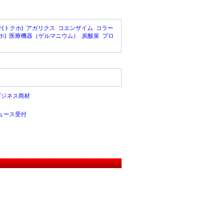
(トクホ)
アガリクス
コエンザイム
コラー
ホ)
医療機器（ゲルマニウム）
炭酸泉
プロ
ビジネス商材
ュース受付