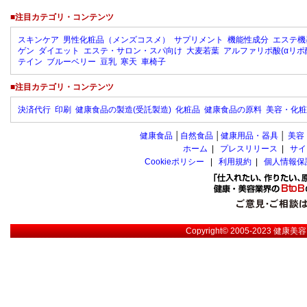
■注目カテゴリ・コンテンツ
スキンケア
男性化粧品（メンズコスメ）
サプリメント
機能性成分
エステ機
ゲン
ダイエット
エステ・サロン・スパ向け
大麦若葉
アルファリポ酸(αリポ
テイン
ブルーベリー
豆乳
寒天
車椅子
■注目カテゴリ・コンテンツ
決済代行
印刷
健康食品の製造(受託製造)
化粧品
健康食品の原料
美容・化粧
健康食品
│
自然食品
│
健康用品・器具
│
美容
ホーム
|
プレスリリース
|
サイ
Cookieポリシー
|
利用規約
|
個人情報保
Copyright© 2005-2023
健康美容