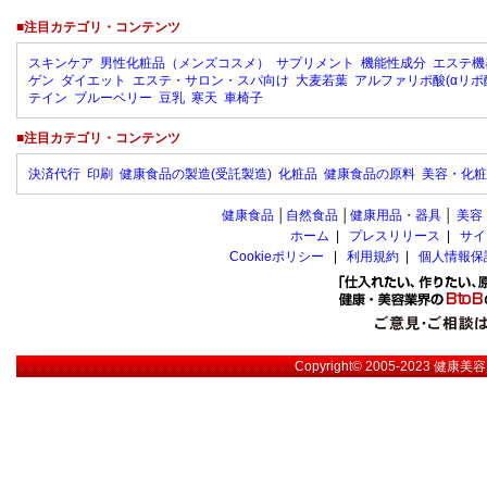
■注目カテゴリ・コンテンツ
スキンケア
男性化粧品（メンズコスメ）
サプリメント
機能性成分
エステ機
ゲン
ダイエット
エステ・サロン・スパ向け
大麦若葉
アルファリポ酸(αリポ
テイン
ブルーベリー
豆乳
寒天
車椅子
■注目カテゴリ・コンテンツ
決済代行
印刷
健康食品の製造(受託製造)
化粧品
健康食品の原料
美容・化粧
健康食品
│
自然食品
│
健康用品・器具
│
美容
ホーム
|
プレスリリース
|
サイ
Cookieポリシー
|
利用規約
|
個人情報保
Copyright© 2005-2023
健康美容