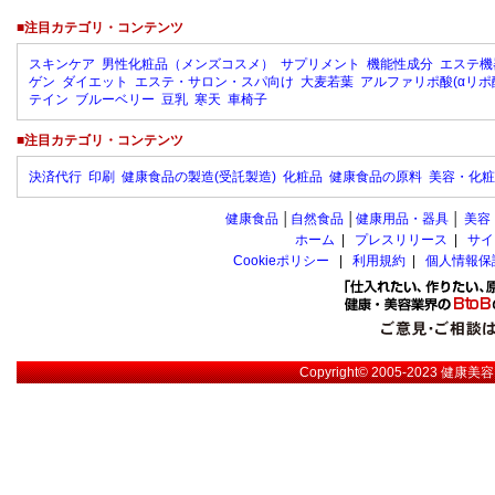
■注目カテゴリ・コンテンツ
スキンケア
男性化粧品（メンズコスメ）
サプリメント
機能性成分
エステ機
ゲン
ダイエット
エステ・サロン・スパ向け
大麦若葉
アルファリポ酸(αリポ
テイン
ブルーベリー
豆乳
寒天
車椅子
■注目カテゴリ・コンテンツ
決済代行
印刷
健康食品の製造(受託製造)
化粧品
健康食品の原料
美容・化粧
健康食品
│
自然食品
│
健康用品・器具
│
美容
ホーム
|
プレスリリース
|
サイ
Cookieポリシー
|
利用規約
|
個人情報保
Copyright© 2005-2023
健康美容