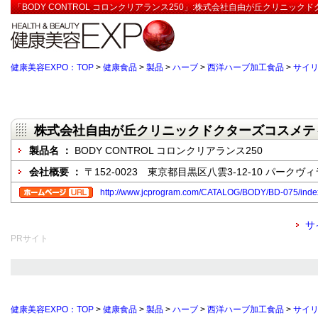
「BODY CONTROL コロンクリアランス250」:株式会社自由が丘クリニッ
健康美容EXPO：TOP
>
健康食品
>
製品
>
ハーブ
>
西洋ハーブ加工食品
>
サイ
株式会社自由が丘クリニックドクターズコスメテ
製品名 ：
BODY CONTROL コロンクリアランス250
会社概要 ：
〒152-0023 東京都目黒区八雲3-12-10 パークヴィ
http://www.jcprogram.com/CATALOG/BODY/BD-075/inde
サ
PRサイト
健康美容EXPO：TOP
>
健康食品
>
製品
>
ハーブ
>
西洋ハーブ加工食品
>
サイ