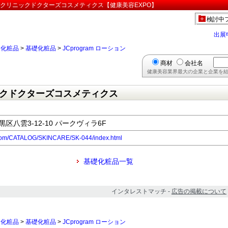
由が丘クリニックドクターズコスメティクス【健康美容EXPO】
検討中
出展
>
化粧品
>
基礎化粧品
>
JCprogram ローション
商材
会社名
健康美容業界最大の企業と企業を結
クドクターズコスメティクス
黒区八雲3-12-10 パークヴィラ6F
.com/CATALOG/SKINCARE/SK-044/index.html
基礎化粧品一覧
インタレストマッチ -
広告の掲載について
>
化粧品
>
基礎化粧品
>
JCprogram ローション