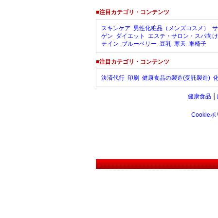
■注目カテゴリ・コンテンツ
スキンケア
男性化粧品（メンズコスメ）
サ
ゲン
ダイエット
エステ・サロン・スパ向け
テイン
ブルーベリー
豆乳
寒天
車椅子
■注目カテゴリ・コンテンツ
決済代行
印刷
健康食品の製造(受託製造)
健康食品
│
Cookie