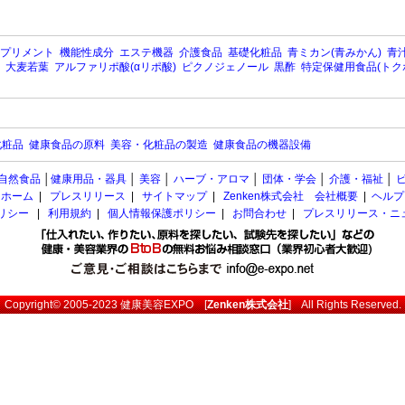
プリメント
機能性成分
エステ機器
介護食品
基礎化粧品
青ミカン(青みかん)
青汁
大麦若葉
アルファリポ酸(αリポ酸)
ピクノジェノール
黒酢
特定保健用食品(トク
化粧品
健康食品の原料
美容・化粧品の製造
健康食品の機器設備
自然食品
│
健康用品・器具
│
美容
│
ハーブ・アロマ
│
団体・学会
│
介護・福祉
│
ホーム
|
プレスリリース
|
サイトマップ
|
Zenken株式会社 会社概要
|
ヘルプ
ポリシー
|
利用規約
|
個人情報保護ポリシー
|
お問合わせ
|
プレスリリース・ニ
Copyright© 2005-2023
健康美容EXPO
[
Zenken株式会社
] All Rights Reserved.