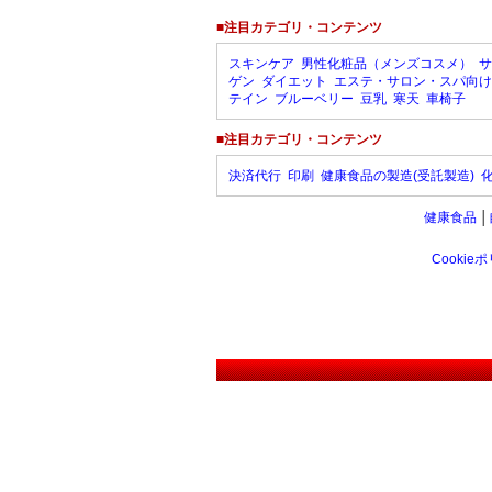
■注目カテゴリ・コンテンツ
スキンケア
男性化粧品（メンズコスメ）
サ
ゲン
ダイエット
エステ・サロン・スパ向け
テイン
ブルーベリー
豆乳
寒天
車椅子
■注目カテゴリ・コンテンツ
決済代行
印刷
健康食品の製造(受託製造)
健康食品
│
Cookie