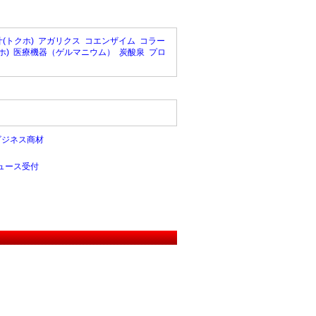
(トクホ)
アガリクス
コエンザイム
コラー
ホ)
医療機器（ゲルマニウム）
炭酸泉
プロ
ビジネス商材
ュース受付