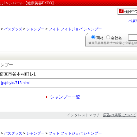
 ジャンパール【健康美容EXPO】
検討中
出展
>
バスグッズ
>
シャンプー
>
フィト フィトジョバ シャンプー
商材
会社名
健康美容業界最大の企業と企業を結
ャンプー
新宿区市谷本村町1-1
.jp/phyto/713.html
シャンプー一覧
インタレストマッチ -
広告の掲載について
>
バスグッズ
>
シャンプー
>
フィト フィトジョバ シャンプー