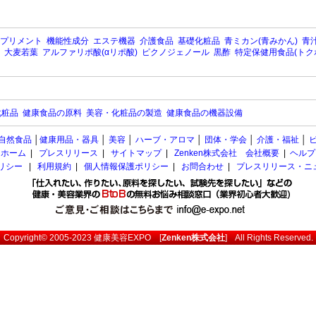
プリメント
機能性成分
エステ機器
介護食品
基礎化粧品
青ミカン(青みかん)
青汁
大麦若葉
アルファリポ酸(αリポ酸)
ピクノジェノール
黒酢
特定保健用食品(トク
化粧品
健康食品の原料
美容・化粧品の製造
健康食品の機器設備
自然食品
│
健康用品・器具
│
美容
│
ハーブ・アロマ
│
団体・学会
│
介護・福祉
│
ホーム
|
プレスリリース
|
サイトマップ
|
Zenken株式会社 会社概要
|
ヘルプ
ポリシー
|
利用規約
|
個人情報保護ポリシー
|
お問合わせ
|
プレスリリース・ニ
Copyright© 2005-2023
健康美容EXPO
[
Zenken株式会社
] All Rights Reserved.