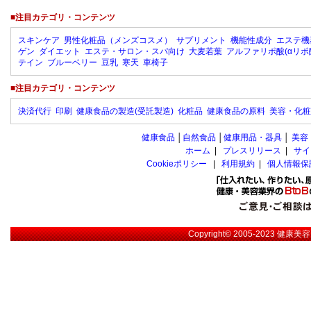
■注目カテゴリ・コンテンツ
スキンケア
男性化粧品（メンズコスメ）
サプリメント
機能性成分
エステ機
ゲン
ダイエット
エステ・サロン・スパ向け
大麦若葉
アルファリポ酸(αリポ
テイン
ブルーベリー
豆乳
寒天
車椅子
■注目カテゴリ・コンテンツ
決済代行
印刷
健康食品の製造(受託製造)
化粧品
健康食品の原料
美容・化粧
健康食品
│
自然食品
│
健康用品・器具
│
美容
ホーム
|
プレスリリース
|
サイ
Cookieポリシー
|
利用規約
|
個人情報保
Copyright© 2005-2023
健康美容