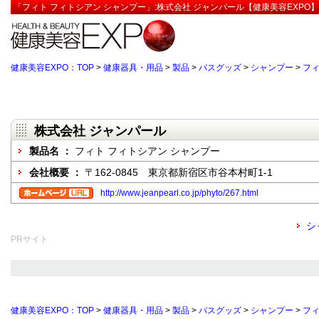
「フィト フィトシアン シャンプー」:株式会社 ジャンパール【健康美容EXPO】
健康美容EXPO：TOP
>
健康器具・用品
>
製品
>
バスグッズ
>
シャンプー
>
フィ
株式会社 ジャンパール
製品名 ：
フィト フィトシアン シャンプー
会社概要 ：
〒162-0845 東京都新宿区市谷本村町1-1
http://www.jeanpearl.co.jp/phyto/267.html
シ
PRサイト
健康美容EXPO：TOP
>
健康器具・用品
>
製品
>
バスグッズ
>
シャンプー
>
フィ