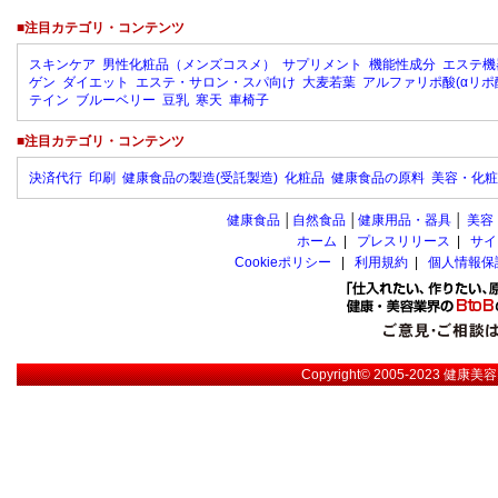
■注目カテゴリ・コンテンツ
スキンケア
男性化粧品（メンズコスメ）
サプリメント
機能性成分
エステ機
ゲン
ダイエット
エステ・サロン・スパ向け
大麦若葉
アルファリポ酸(αリポ
テイン
ブルーベリー
豆乳
寒天
車椅子
■注目カテゴリ・コンテンツ
決済代行
印刷
健康食品の製造(受託製造)
化粧品
健康食品の原料
美容・化粧
健康食品
│
自然食品
│
健康用品・器具
│
美容
ホーム
|
プレスリリース
|
サイ
Cookieポリシー
|
利用規約
|
個人情報保
Copyright© 2005-2023
健康美容