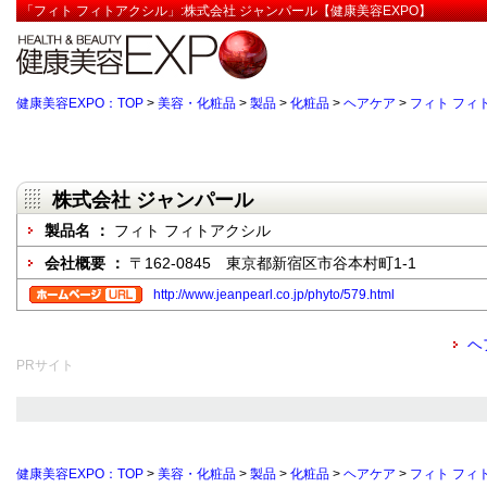
「フィト フィトアクシル」:株式会社 ジャンパール【健康美容EXPO】
健康美容EXPO：TOP
>
美容・化粧品
>
製品
>
化粧品
>
ヘアケア
>
フィト フィ
株式会社 ジャンパール
製品名 ：
フィト フィトアクシル
会社概要 ：
〒162-0845 東京都新宿区市谷本村町1-1
http://www.jeanpearl.co.jp/phyto/579.html
ヘ
PRサイト
健康美容EXPO：TOP
>
美容・化粧品
>
製品
>
化粧品
>
ヘアケア
>
フィト フィ