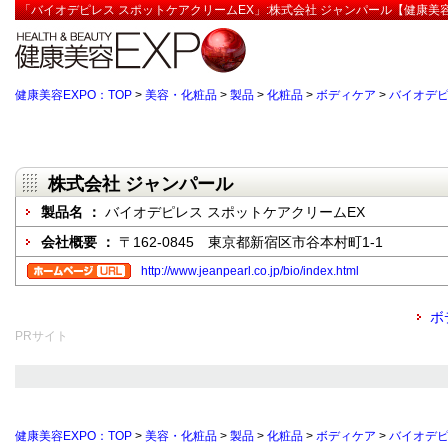
「バイオデピレス スポットケアクリームEX」:株式会社 ジャンパール【健康美容
健康美容EXPO：TOP
>
美容・化粧品
>
製品
>
化粧品
>
ボディケア
>
バイオデピ
株式会社 ジャンパール
製品名 ：
バイオデピレス スポットケアクリームEX
会社概要 ：
〒162-0845 東京都新宿区市谷本村町1-1
http://www.jeanpearl.co.jp/bio/index.html
ボ
PRサイト
健康美容EXPO：TOP
>
美容・化粧品
>
製品
>
化粧品
>
ボディケア
>
バイオデピ