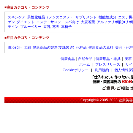
■注目カテゴリ・コンテンツ
スキンケア
男性化粧品（メンズコスメ）
サプリメント
機能性成分
エステ機
ゲン
ダイエット
エステ・サロン・スパ向け
大麦若葉
アルファリポ酸(αリポ
テイン
ブルーベリー
豆乳
寒天
車椅子
■注目カテゴリ・コンテンツ
決済代行
印刷
健康食品の製造(受託製造)
化粧品
健康食品の原料
美容・化粧
健康食品
│
自然食品
│
健康用品・器具
│
美容
ホーム
|
プレスリリース
|
サイ
Cookieポリシー
|
利用規約
|
個人情報保
Copyright© 2005-2023
健康美容