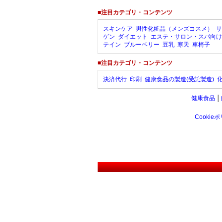
■注目カテゴリ・コンテンツ
スキンケア
男性化粧品（メンズコスメ）
サ
ゲン
ダイエット
エステ・サロン・スパ向け
テイン
ブルーベリー
豆乳
寒天
車椅子
■注目カテゴリ・コンテンツ
決済代行
印刷
健康食品の製造(受託製造)
健康食品
│
Cookie