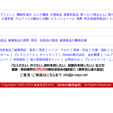
プリメント
機能性成分
エステ機器
介護食品
基礎化粧品
青ミカン(青みかん)
青汁
大麦若葉
アルファリポ酸(αリポ酸)
ピクノジェノール
黒酢
特定保健用食品(トク
化粧品
健康食品の原料
美容・化粧品の製造
健康食品の機器設備
自然食品
│
健康用品・器具
│
美容
│
ハーブ・アロマ
│
団体・学会
│
介護・福祉
│
ホーム
|
プレスリリース
|
サイトマップ
|
Zenken株式会社 会社概要
|
ヘルプ
ポリシー
|
利用規約
|
個人情報保護ポリシー
|
お問合わせ
|
プレスリリース・ニ
Copyright© 2005-2023
健康美容EXPO
[
Zenken株式会社
] All Rights Reserved.