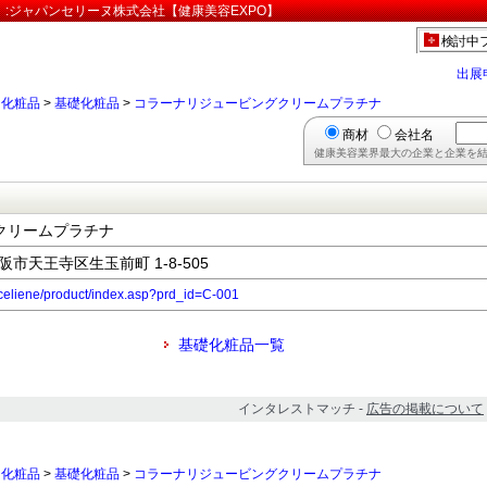
:ジャパンセリーヌ株式会社【健康美容EXPO】
検討中
出展
>
化粧品
>
基礎化粧品
>
コラーナリジュービングクリームプラチナ
商材
会社名
健康美容業界最大の企業と企業を結
クリームプラチナ
大阪市天王寺区生玉前町 1-8-505
j-celiene/product/index.asp?prd_id=C-001
基礎化粧品一覧
インタレストマッチ -
広告の掲載について
>
化粧品
>
基礎化粧品
>
コラーナリジュービングクリームプラチナ