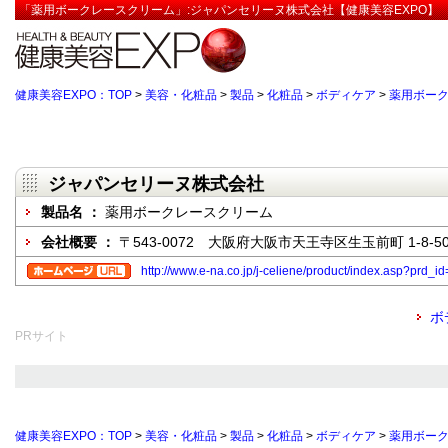
「薬用ボークレースクリーム」:ジャパンセリーヌ株式会社【健康美容EXPO】
健康美容EXPO：TOP
>
美容・化粧品
>
製品
>
化粧品
>
ボディケア
>
薬用ボー
ジャパンセリーヌ株式会社
製品名 ：
薬用ボークレースクリーム
会社概要 ：
〒543-0072 大阪府大阪市天王寺区生玉前町 1-8-50
http://www.e-na.co.jp/j-celiene/product/index.asp?prd_i
ボ
PRサイト
健康美容EXPO：TOP
>
美容・化粧品
>
製品
>
化粧品
>
ボディケア
>
薬用ボー