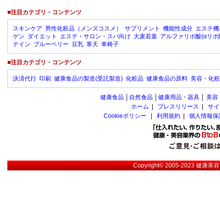
■注目カテゴリ・コンテンツ
スキンケア
男性化粧品（メンズコスメ）
サプリメント
機能性成分
エステ機
ゲン
ダイエット
エステ・サロン・スパ向け
大麦若葉
アルファリポ酸(αリポ
テイン
ブルーベリー
豆乳
寒天
車椅子
■注目カテゴリ・コンテンツ
決済代行
印刷
健康食品の製造(受託製造)
化粧品
健康食品の原料
美容・化粧
健康食品
│
自然食品
│
健康用品・器具
│
美容
ホーム
|
プレスリリース
|
サイ
Cookieポリシー
|
利用規約
|
個人情報保
Copyright© 2005-2023
健康美容