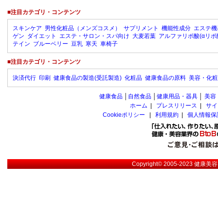
■注目カテゴリ・コンテンツ
スキンケア
男性化粧品（メンズコスメ）
サプリメント
機能性成分
エステ機
ゲン
ダイエット
エステ・サロン・スパ向け
大麦若葉
アルファリポ酸(αリポ
テイン
ブルーベリー
豆乳
寒天
車椅子
■注目カテゴリ・コンテンツ
決済代行
印刷
健康食品の製造(受託製造)
化粧品
健康食品の原料
美容・化粧
健康食品
│
自然食品
│
健康用品・器具
│
美容
ホーム
|
プレスリリース
|
サイ
Cookieポリシー
|
利用規約
|
個人情報保
Copyright© 2005-2023
健康美容