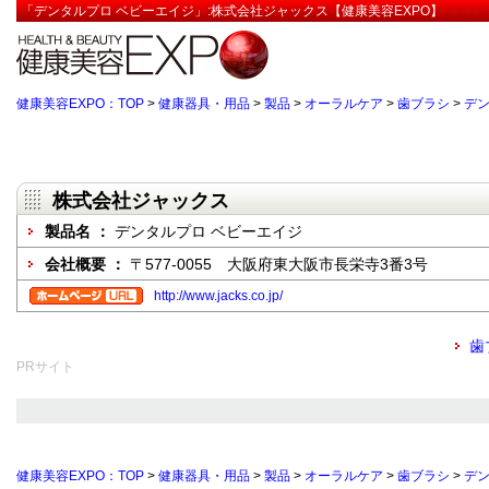
「デンタルプロ ベビーエイジ」:株式会社ジャックス【健康美容EXPO】
健康美容EXPO：TOP
>
健康器具・用品
>
製品
>
オーラルケア
>
歯ブラシ
>
デン
株式会社ジャックス
製品名 ：
デンタルプロ ベビーエイジ
会社概要 ：
〒577-0055 大阪府東大阪市長栄寺3番3号
http://www.jacks.co.jp/
歯
PRサイト
健康美容EXPO：TOP
>
健康器具・用品
>
製品
>
オーラルケア
>
歯ブラシ
>
デン