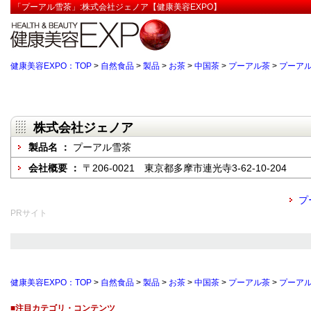
「プーアル雪茶」:株式会社ジェノア【健康美容EXPO】
健康美容EXPO：TOP
>
自然食品
>
製品
>
お茶
>
中国茶
>
プーアル茶
>
プーア
株式会社ジェノア
製品名 ：
プーアル雪茶
会社概要 ：
〒206-0021 東京都多摩市連光寺3-62-10-204
プ
PRサイト
健康美容EXPO：TOP
>
自然食品
>
製品
>
お茶
>
中国茶
>
プーアル茶
>
プーア
■注目カテゴリ・コンテンツ