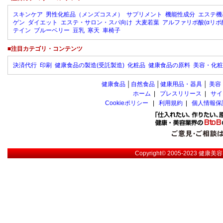
スキンケア
男性化粧品（メンズコスメ）
サプリメント
機能性成分
エステ機
ゲン
ダイエット
エステ・サロン・スパ向け
大麦若葉
アルファリポ酸(αリポ
テイン
ブルーベリー
豆乳
寒天
車椅子
■注目カテゴリ・コンテンツ
決済代行
印刷
健康食品の製造(受託製造)
化粧品
健康食品の原料
美容・化粧
健康食品
│
自然食品
│
健康用品・器具
│
美容
ホーム
|
プレスリリース
|
サイ
Cookieポリシー
|
利用規約
|
個人情報保
Copyright© 2005-2023
健康美容