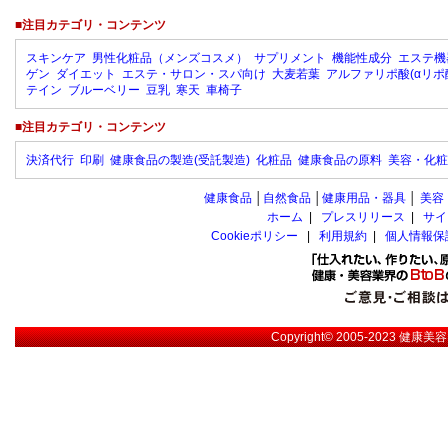
■注目カテゴリ・コンテンツ
スキンケア
男性化粧品（メンズコスメ）
サプリメント
機能性成分
エステ機
ゲン
ダイエット
エステ・サロン・スパ向け
大麦若葉
アルファリポ酸(αリポ
テイン
ブルーベリー
豆乳
寒天
車椅子
■注目カテゴリ・コンテンツ
決済代行
印刷
健康食品の製造(受託製造)
化粧品
健康食品の原料
美容・化粧
健康食品
│
自然食品
│
健康用品・器具
│
美容
ホーム
|
プレスリリース
|
サイ
Cookieポリシー
|
利用規約
|
個人情報保
Copyright© 2005-2023
健康美容