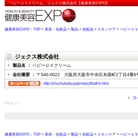
「ベビーＵＶクリーム」:ジェクス株式会社【健康美容EXPO】
健康美容EXPO：TOP
>
美容・化粧品
>
製品
>
化粧品
>
スキンケア
>
ベビーＵ
ジェクス株式会社
製品名 ：
ベビーＵＶクリーム
会社概要 ：
〒540-0022 大阪府大阪市中央区糸屋町2丁目4番6
http://chuchubaby.jp/product/bath4.html
ス
PRサイト
健康美容EXPO：TOP
>
美容・化粧品
>
製品
>
化粧品
>
スキンケア
>
ベビーＵ